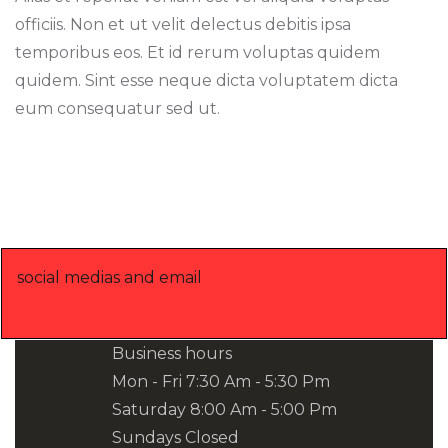
officiis. Non et ut velit delectus debitis ipsa
temporibus eos. Et id rerum voluptas quidem
quidem. Sint esse neque dicta voluptatem dicta
eum consequatur sed ut.
social medias and email
Business hours
Mon - Fri 7:30 Am - 5:30 Pm
Saturday 8:00 Am - 5:00 Pm
Sundays Closed