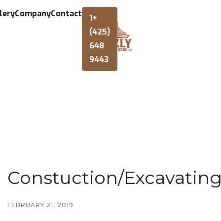
lery
Company
Contact
1+
(425)
648
9443
Constuction/Excavatin
FEBRUARY 21, 2019