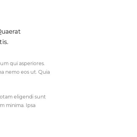
Quaerat
is.
cum qui asperiores.
ima nemo eos ut. Quia
totam eligendi sunt
m minima. Ipsa