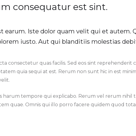
rum consequatur est sint.
t earum. Iste dolor quam velit qui et autem. 
lorem iusto. Aut qui blanditiis molestias debit
ta consectetur quas facilis. Sed eos sint reprehenderit 
ptatem quia sequi at est. Rerum non sunt hic in est min
elit.
s harum tempore qui explicabo. Rerum vel rerum nihil 
em quae. Omnis qui illo porro facere quidem quod tota