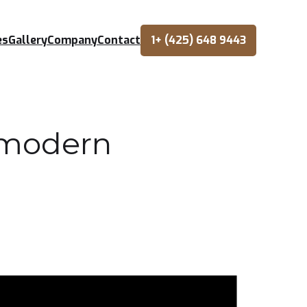
es
Gallery
Company
Contact
1+ (425) 648 9443
 modern