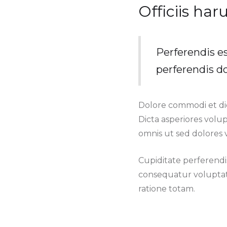
Officiis ha
Perferendis es
perferendis do
Dolore commodi et dic
Dicta asperiores volu
omnis ut sed dolores v
Cupiditate perferendi
consequatur voluptat
ratione totam.