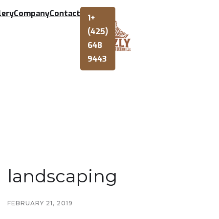
lery
Company
Contact
1+
(425)
648
9443
landscaping
FEBRUARY 21, 2019